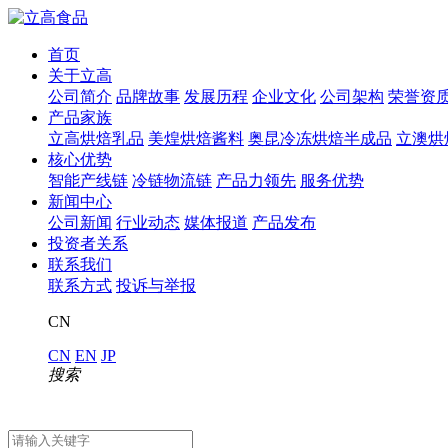
首页
关于立高
公司简介
品牌故事
发展历程
企业文化
公司架构
荣誉资
产品家族
立高烘焙乳品
美煌烘焙酱料
奥昆冷冻烘焙半成品
立澳烘
核心优势
智能产线链
冷链物流链
产品力领先
服务优势
新闻中心
公司新闻
行业动态
媒体报道
产品发布
投资者关系
联系我们
联系方式
投诉与举报
CN
CN
EN
JP
搜索