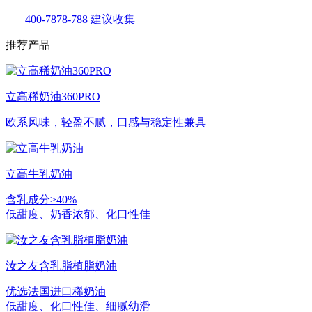
400-7878-788
建议收集
推荐产品
立高稀奶油360PRO
欧系风味，轻盈不腻，口感与稳定性兼具
立高牛乳奶油
含乳成分≥40%
低甜度、奶香浓郁、化口性佳
汝之友含乳脂植脂奶油
优选法国进口稀奶油
低甜度、化口性佳、细腻幼滑