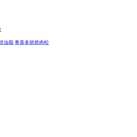
质
焙油脂
奥喜多烘焙肉松