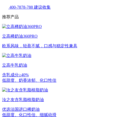
400-7878-788
建议收集
推荐产品
立高稀奶油360PRO
欧系风味，轻盈不腻，口感与稳定性兼具
立高牛乳奶油
含乳成分≥40%
低甜度、奶香浓郁、化口性佳
汝之友含乳脂植脂奶油
优选法国进口稀奶油
低甜度、化口性佳、细腻幼滑