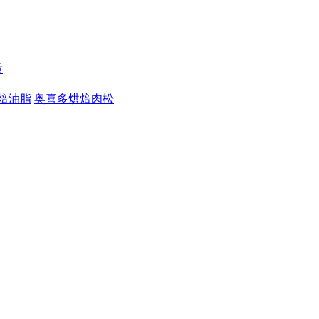
质
焙油脂
奥喜多烘焙肉松