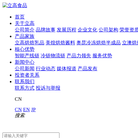
首页
关于立高
公司简介
品牌故事
发展历程
企业文化
公司架构
荣誉资
产品家族
立高烘焙乳品
美煌烘焙酱料
奥昆冷冻烘焙半成品
立澳烘
核心优势
智能产线链
冷链物流链
产品力领先
服务优势
新闻中心
公司新闻
行业动态
媒体报道
产品发布
投资者关系
联系我们
联系方式
投诉与举报
CN
CN
EN
JP
搜索