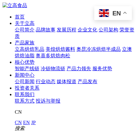
EN
首页
关于立高
公司简介
品牌故事
发展历程
企业文化
公司架构
荣誉资
质
产品家族
立高烘焙乳品
美煌烘焙酱料
奥昆冷冻烘焙半成品
立澳
烘焙油脂
奥喜多烘焙肉松
核心优势
智能产线链
冷链物流链
产品力领先
服务优势
新闻中心
公司新闻
行业动态
媒体报道
产品发布
投资者关系
联系我们
联系方式
投诉与举报
CN
CN
EN
JP
搜索