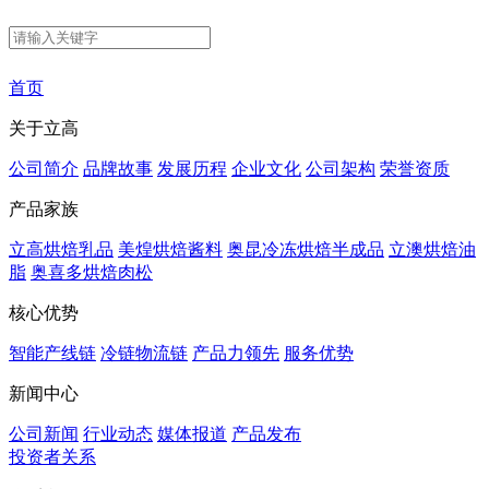
首页
关于立高
公司简介
品牌故事
发展历程
企业文化
公司架构
荣誉资质
产品家族
立高烘焙乳品
美煌烘焙酱料
奥昆冷冻烘焙半成品
立澳烘焙油
脂
奥喜多烘焙肉松
核心优势
智能产线链
冷链物流链
产品力领先
服务优势
新闻中心
公司新闻
行业动态
媒体报道
产品发布
投资者关系