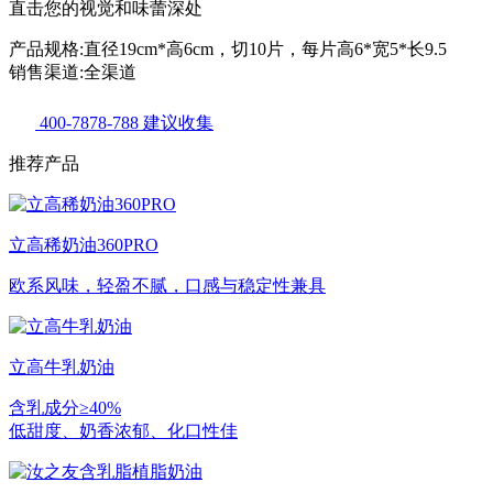
直击您的视觉和味蕾深处
产品规格:直径19cm*高6cm，切10片，每片高6*宽5*长9.5
销售渠道:全渠道
400-7878-788
建议收集
推荐产品
立高稀奶油360PRO
欧系风味，轻盈不腻，口感与稳定性兼具
立高牛乳奶油
含乳成分≥40%
低甜度、奶香浓郁、化口性佳