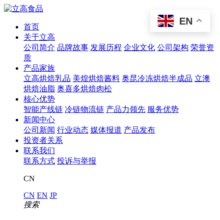
EN
首页
关于立高
公司简介
品牌故事
发展历程
企业文化
公司架构
荣誉资
质
产品家族
立高烘焙乳品
美煌烘焙酱料
奥昆冷冻烘焙半成品
立澳
烘焙油脂
奥喜多烘焙肉松
核心优势
智能产线链
冷链物流链
产品力领先
服务优势
新闻中心
公司新闻
行业动态
媒体报道
产品发布
投资者关系
联系我们
联系方式
投诉与举报
CN
CN
EN
JP
搜索