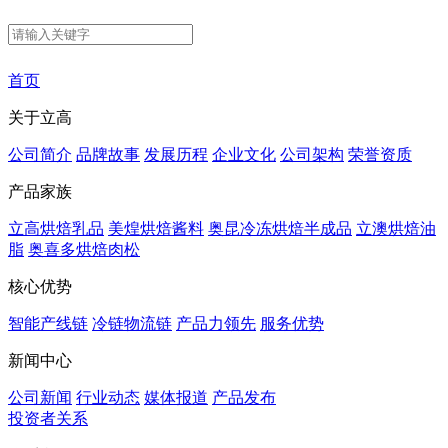
首页
关于立高
公司简介
品牌故事
发展历程
企业文化
公司架构
荣誉资质
产品家族
立高烘焙乳品
美煌烘焙酱料
奥昆冷冻烘焙半成品
立澳烘焙油
脂
奥喜多烘焙肉松
核心优势
智能产线链
冷链物流链
产品力领先
服务优势
新闻中心
公司新闻
行业动态
媒体报道
产品发布
投资者关系