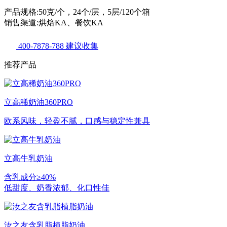
产品规格:50克/个，24个/层，5层/120个箱
销售渠道:烘焙KA、餐饮KA
400-7878-788
建议收集
推荐产品
立高稀奶油360PRO
欧系风味，轻盈不腻，口感与稳定性兼具
立高牛乳奶油
含乳成分≥40%
低甜度、奶香浓郁、化口性佳
汝之友含乳脂植脂奶油