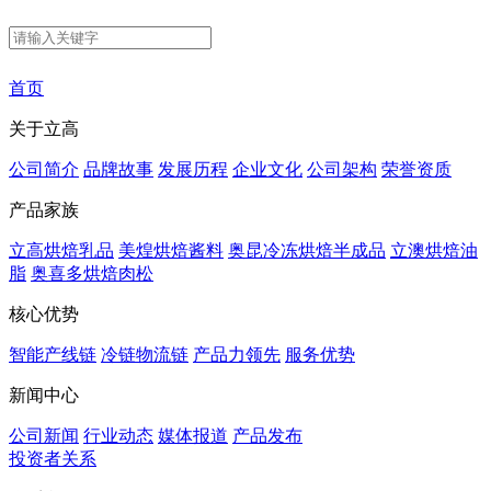
首页
关于立高
公司简介
品牌故事
发展历程
企业文化
公司架构
荣誉资质
产品家族
立高烘焙乳品
美煌烘焙酱料
奥昆冷冻烘焙半成品
立澳烘焙油
脂
奥喜多烘焙肉松
核心优势
智能产线链
冷链物流链
产品力领先
服务优势
新闻中心
公司新闻
行业动态
媒体报道
产品发布
投资者关系