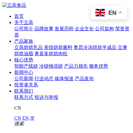
EN
首页
关于立高
公司简介
品牌故事
发展历程
企业文化
公司架构
荣誉资
质
产品家族
立高烘焙乳品
美煌烘焙酱料
奥昆冷冻烘焙半成品
立澳
烘焙油脂
奥喜多烘焙肉松
核心优势
智能产线链
冷链物流链
产品力领先
服务优势
新闻中心
公司新闻
行业动态
媒体报道
产品发布
投资者关系
联系我们
联系方式
投诉与举报
CN
CN
EN
JP
搜索