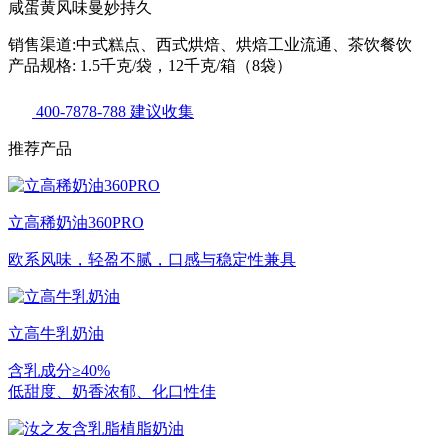
咸蛋黄风味曼妙持久
销售渠道:中式糕点、西式烘焙、烘焙工业流通、茶饮餐饮
产品规格: 1.5千克/袋，12千克/箱（8袋）
400-7878-788
建议收集
推荐产品
立高稀奶油360PRO
欧系风味，轻盈不腻，口感与稳定性兼具
立高牛乳奶油
含乳成分≥40%
低甜度、奶香浓郁、化口性佳