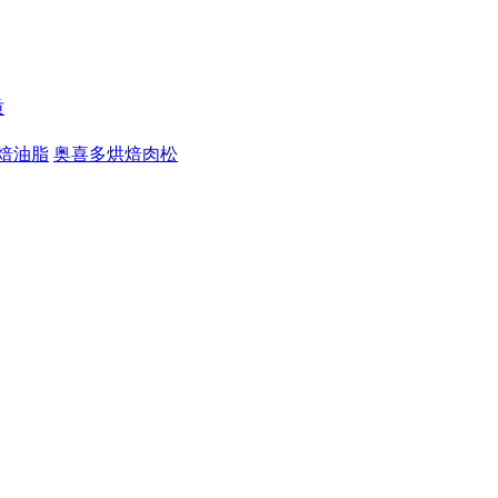
质
焙油脂
奥喜多烘焙肉松