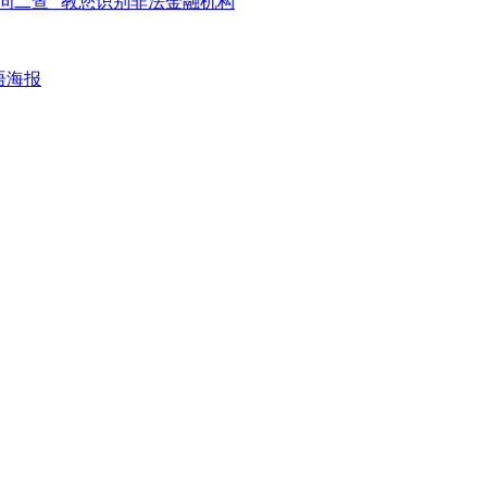
一问二查” 教您识别非法金融机构
语海报