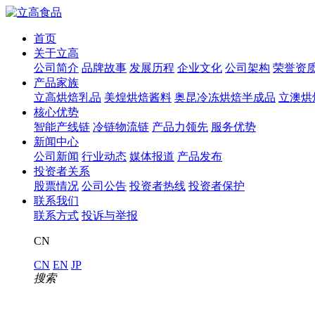
首页
关于立高
公司简介
品牌故事
发展历程
企业文化
公司架构
荣誉资
产品家族
立高烘焙乳品
美煌烘焙酱料
奥昆冷冻烘焙半成品
立澳烘
核心优势
智能产线链
冷链物流链
产品力领先
服务优势
新闻中心
公司新闻
行业动态
媒体报道
产品发布
投资者关系
股票情况
公司公告
投资者热线
投资者保护
联系我们
联系方式
投诉与举报
CN
CN
EN
JP
搜索