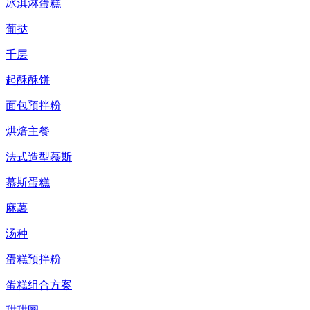
冰淇淋蛋糕
葡挞
千层
起酥酥饼
面包预拌粉
烘焙主餐
法式造型慕斯
慕斯蛋糕
麻薯
汤种
蛋糕预拌粉
蛋糕组合方案