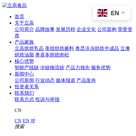
EN
首页
关于立高
公司简介
品牌故事
发展历程
企业文化
公司架构
荣誉资
质
产品家族
立高烘焙乳品
美煌烘焙酱料
奥昆冷冻烘焙半成品
立澳
烘焙油脂
奥喜多烘焙肉松
核心优势
智能产线链
冷链物流链
产品力领先
服务优势
新闻中心
公司新闻
行业动态
媒体报道
产品发布
投资者关系
联系我们
联系方式
投诉与举报
CN
CN
EN
JP
搜索