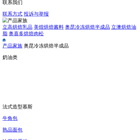
联系我们
联系方式
投诉与举报
立高烘焙乳品
美煌烘焙酱料
奥昆冷冻烘焙半成品
立澳烘焙油
脂
奥喜多烘焙肉松
产品家族
奥昆冷冻烘焙半成品
奶油类
法式造型慕斯
牛角包
熟品面包