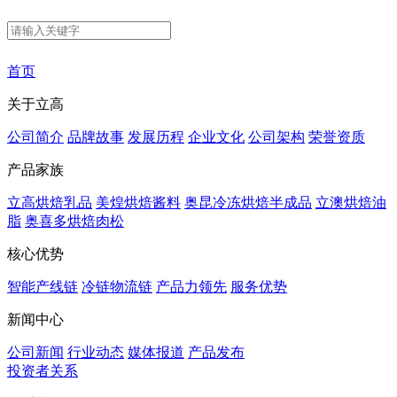
首页
关于立高
公司简介
品牌故事
发展历程
企业文化
公司架构
荣誉资质
产品家族
立高烘焙乳品
美煌烘焙酱料
奥昆冷冻烘焙半成品
立澳烘焙油
脂
奥喜多烘焙肉松
核心优势
智能产线链
冷链物流链
产品力领先
服务优势
新闻中心
公司新闻
行业动态
媒体报道
产品发布
投资者关系