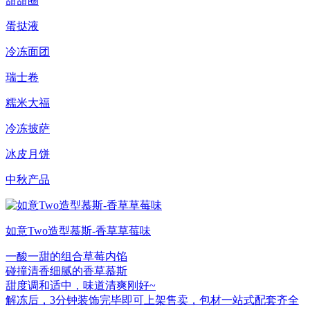
甜甜圈
蛋挞液
冷冻面团
瑞士卷
糯米大福
冷冻披萨
冰皮月饼
中秋产品
如意Two造型慕斯-香草草莓味
一酸一甜的组合草莓内馅
碰撞清香细腻的香草慕斯
甜度调和适中，味道清爽刚好~
解冻后，3分钟装饰完毕即可上架售卖，包材一站式配套齐全