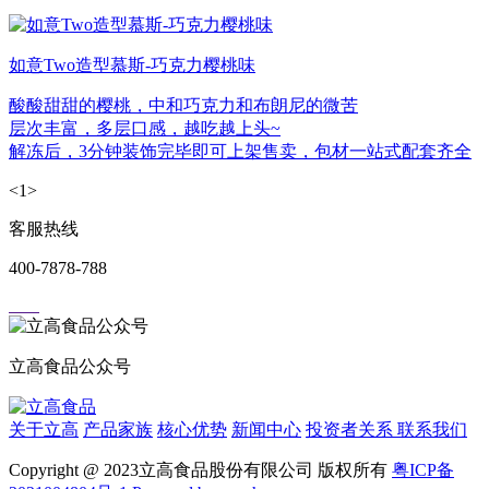
如意Two造型慕斯-巧克力樱桃味
酸酸甜甜的樱桃，中和巧克力和布朗尼的微苦
层次丰富，多层口感，越吃越上头~
解冻后，3分钟装饰完毕即可上架售卖，包材一站式配套齐全
<
1
>
客服热线
400-7878-788
立高食品公众号
关于立高
产品家族
核心优势
新闻中心
投资者关系
联系我们
Copyright @ 2023立高食品股份有限公司 版权所有
粤ICP备