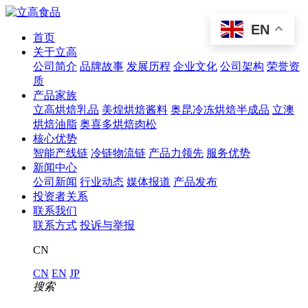
EN
首页
关于立高
公司简介
品牌故事
发展历程
企业文化
公司架构
荣誉资
质
产品家族
立高烘焙乳品
美煌烘焙酱料
奥昆冷冻烘焙半成品
立澳
烘焙油脂
奥喜多烘焙肉松
核心优势
智能产线链
冷链物流链
产品力领先
服务优势
新闻中心
公司新闻
行业动态
媒体报道
产品发布
投资者关系
联系我们
联系方式
投诉与举报
CN
CN
EN
JP
搜索