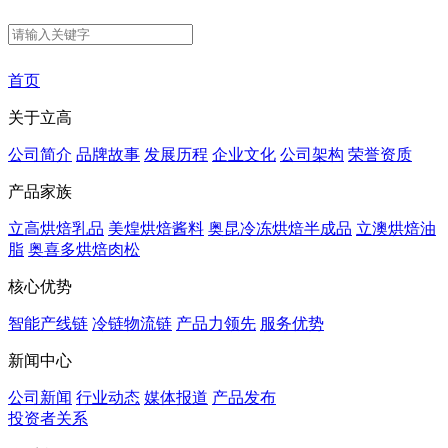
首页
关于立高
公司简介
品牌故事
发展历程
企业文化
公司架构
荣誉资质
产品家族
立高烘焙乳品
美煌烘焙酱料
奥昆冷冻烘焙半成品
立澳烘焙油
脂
奥喜多烘焙肉松
核心优势
智能产线链
冷链物流链
产品力领先
服务优势
新闻中心
公司新闻
行业动态
媒体报道
产品发布
投资者关系