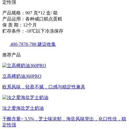
定性强
产品规格：907 克*12 盒/ 箱
产品运用：各种咸口糕点蛋糕
保 质 期：12个月
贮存条件：-18℃以下冷冻保存
400-7878-788
建议收集
推荐产品
立高稀奶油360PRO
欧系风味，轻盈不腻，口感与稳定性兼具
汝之爱海盐芝士奶油
干酪含量> 3.5%，芝士味浓郁，海盐风味突出，化口性佳，稳
定性强