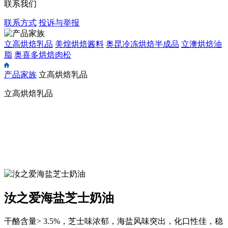
联系我们
联系方式
投诉与举报
立高烘焙乳品
美煌烘焙酱料
奥昆冷冻烘焙半成品
立澳烘焙油
脂
奥喜多烘焙肉松
产品家族
立高烘焙乳品
立高烘焙乳品
汝之爱海盐芝士奶油
干酪含量> 3.5%，芝士味浓郁，海盐风味突出，化口性佳，稳